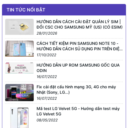
TIN TỨC NỔI BẬT
HƯỚNG DẪN CÁCH CÀI ĐẶT QUẢN LÝ SIM |
ĐỔI CSC CHO SAMSUNG MỸ (US) (CÓ ESIM)
28/01/2026
CÁCH TIẾT KIỆM PIN SAMSUNG NOTE 10 -
HƯỚNG DẪN CÁCH SỦ DỤNG PIN TRÊN ĐIỆN
THOẠI SMARTPHONE GALAXY KHÁC
17/10/2022
HƯỚNG DẪN UP ROM SAMSUNG GỐC QUA
ODIN
16/07/2022
Fix cài đặt cấu hình mạng 3G, 4G cho máy
Nhật (Sony, LG...)
16/07/2022
Mã test LG Velvet 5G - Hướng dẫn test máy
LG Velvet 5G
08/05/2022